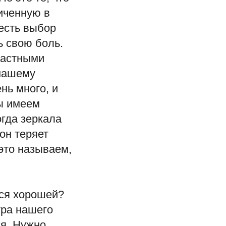
иченную в
 есть выбор
ь свою боль.
частными
 нашему
нь много, и
ы имеем
огда зеркала
он теряет
это называем,
тся хорошей?
тра нашего
ся. Нужно