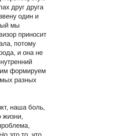
лах друг друга
звену один и
рый мы
рвизор приносит
ала, потому
рода, и она не
внутренний
этим формируем
амых разных
кт, наша боль,
о жизни,
проблема,
Но это то, что