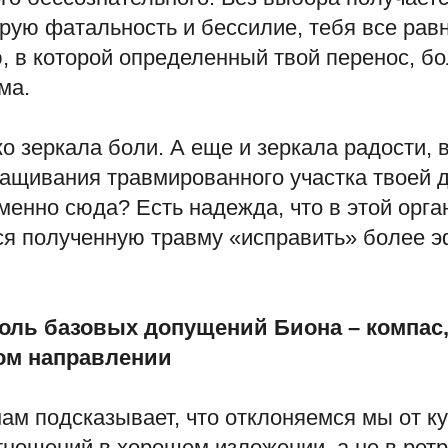
рую фатальность и бессилие, тебя все равн
, в которой определенный твой перенос, бо
ма.
ко зеркала боли. А еще и зеркала радости, 
ращивания травмированного участка твоей 
менно сюда? Есть надежда, что в этой орга
ся полученную травму «исправить» более
троль базовых допущений Биона – компа
ом направлении
ам подсказывает, что отклоняемся мы от к
тношений в хорошем изложении, а не в рет