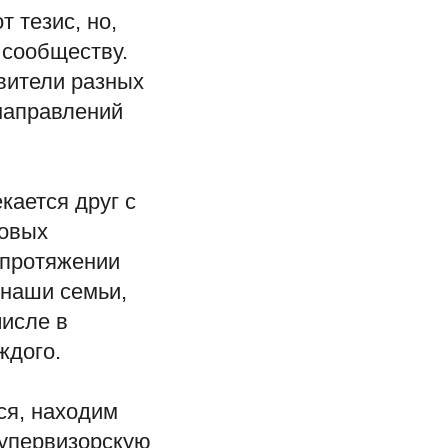
 тезис, но,
 сообществу.
вители разных
 направлений
кается друг с
зовых
 протяжении
 наши семьи,
числе в
ждого.
ся, находим
супервизорскую