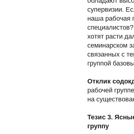
обладают высо
супервизии. Ес
наша рабочая 
специалистов?
хотят расти да
семинарском за
связанных с те
группой базов
Отклик содок
рабочей группе
на существова
Тезис 3. Ясн
группу