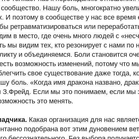
 сообщество. Нашу боль, многократно увел
. И поэтому в сообществе у нас все время
обы ретравматизироваться или переработат
дим в место, где очень много людей с «нес
ть мы видим тех, кто резонирует с нами по
икту и объединяемся. Боли становится оче
есть возможность изменений, потому что м
легчить свое существование даже тогда, к
шу боль. «Когда имя дракона названо, драк
л З.Фрейд. Если мы это понимаем, если мы 
озможность это менять.
ладчика.
Какая организация для нас являе
онтанно подобрана вот этим дуновением ве
го бессознательного. Без выбора получает