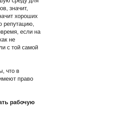
шую среду для
в, значит,
начит хороших
ю репутацию,
овремя, если на
как не
ли с той самой
ы, что в
 имеют право
вать рабочую