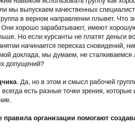
ким навыком использовать группу как хоро
ли мы выпускаем качественных специалисто
группа в верном направлении плывет. Что з
 Они хорошо зарабатывают, имеют хорошу
льше. Но если курсанты не платят деньги в
нятии начинается пересказ сновидений, ни
мой доклада, мы думаем, не сталкиваемся 
ых допущений?
дчика
. Да, но в этом и смысл рабочей групп
 всегда есть разные точки зрения, которые
ние.
ые правила организации помогают созда