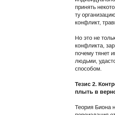
принять некото
ту организацию
конфликт, трав
Но это не толь
конфликта, за
почему тянет и
людьми, удаст
способом.
Тезис 2. Кон
плыть в верн
Теория Биона н
переиздания о