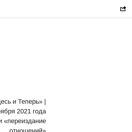
ество
сь и Теперь» |
ября 2021 года
и «переиздание
отношений»