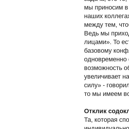
мы приносим в
наших коллегах
между тем, чт
Ведь мы прихо
лицами». То ес
базовому конфл
одновременно 
возможность об
увеличивает на
силу» - говори
то мы имеем в
Отклик содок
Та, которая сп
индивидуально