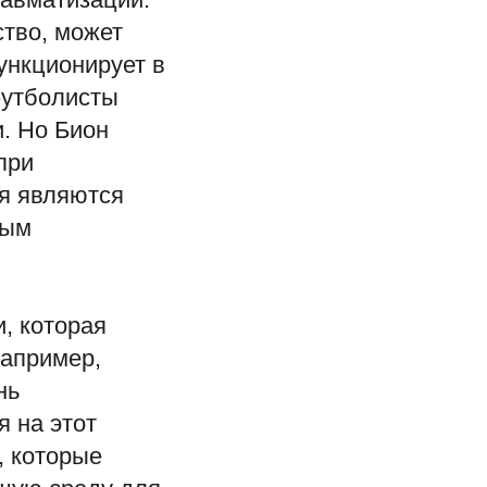
ство, может
функционирует в
футболисты
и. Но Бион
при
я являются
ным
, которая
например,
нь
я на этот
, которые