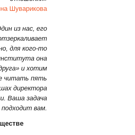
на Шуварикова
ин из нас, его
 отзеркаливает
о, для кого-то
 института она
друга» и хотим
те читать пять
ушах директора
и. Ваша задача
 подходит вам.
бществе