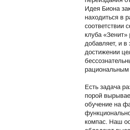
Идея Биона зак
находиться в р
соответствии 
клуба «Зенит» 
добавляет, и в
достижении це
бессознательн
рациональным 
Есть задача ра
порой вырывае
обучение на фа
функционально 
компас. Наш ос