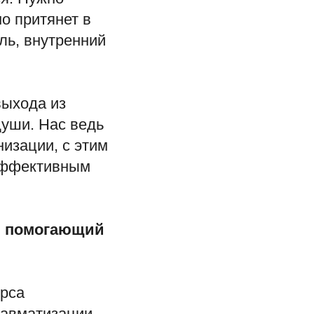
о притянет в
ль, внутренний
выхода из
души. Нас ведь
низации, с этим
 эффективным
с, помогающий
урса
равматизации.