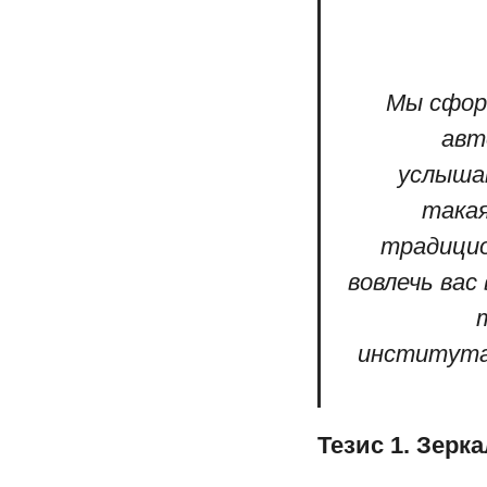
Мы сформ
авт
услышан
такая
традицио
вовлечь вас
института 
Тезис 1. Зерк